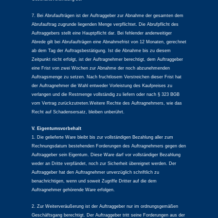
7. Bei Abrufaufträgen ist der Auftraggeber zur Abnahme der gesamten dem
Abrufauftrag zugrunde liegenden Menge verpflichtet. Die Abrufpflicht des
Auftraggebers stellt eine Hauptpflicht dar. Bei fehlender anderweitiger
Abrede gilt bei Abrufaufträgen eine Abnahmefrist von 12 Monaten, gerechnet
ab dem Tag der Auftragsbestätigung. Ist die Abnahme bis zu diesem
Zeitpunkt nicht erfolgt, ist der Auftragnehmer berechtigt, dem Auftraggeber
eine Frist von zwei Wochen zur Abnahme der noch abzunehmenden
Auftragsmenge zu setzen. Nach fruchtlosem Verstreichen dieser Frist hat
der Auftragnehmer die Wahl entweder Vorleistung des Kaufpreises zu
verlangen und die Restmenge vollständig zu liefern oder nach § 323 BGB
vom Vertrag zurückzutreten.Weitere Rechte des Auftragnehmers, wie das
Recht auf Schadensersatz, bleiben unberührt.
V. Eigentumsvorbehalt
1. Die gelieferte Ware bleibt bis zur vollständigen Bezahlung aller zum
Rechnungsdatum bestehenden Forderungen des Auftragnehmers gegen den
Auftraggeber sein Eigentum. Diese Ware darf vor vollständiger Bezahlung
weder an Dritte verpfändet, noch zur Sicherheit übereignet werden. Der
Auftraggeber hat den Auftragnehmer unverzüglich schriftlich zu
benachrichtigen, wenn und soweit Zugriffe Dritter auf die dem
Auftragnehmer gehörende Ware erfolgen.
2. Zur Weiterveräußerung ist der Auftraggeber nur im ordnungsgemäßen
Geschäftsgang berechtigt. Der Auftraggeber tritt seine Forderungen aus der