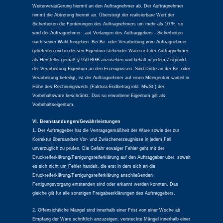
Weiterveräußerung hiermit an den Auftragnehmer ab. Der Auftragnehmer
nimmt die Abtretung hiermit an. Übersteigt der realisierbare Wert der
Sicherheiten die Forderungen des Auftragnehmers um mehr als 10 %, so
wird der Auftragnehmer - auf Verlangen des Auftraggebers - Sicherheiten
nach seiner Wahl freigeben. Bei Be- oder Verarbeitung vom Auftragnehmer
gelieferten und in dessen Eigentum stehender Waren ist der Auftragnehmer
als Hersteller gemäß § 950 BGB anzusehen und behält in jedem Zeitpunkt
der Verarbeitung Eigentum an den Erzeugnissen. Sind Dritte an der Be- oder
Verarbeitung beteiligt, ist der Auftragnehmer auf einen Miteigentumsanteil in
Höhe des Rechnungswerts (Faktura-Endbetrag inkl. MwSt.) der
Vorbehaltsware beschränkt. Das so erworbene Eigentum gilt als
Vorbehaltseigentum.
VI. Beanstandungen/Gewährleistungen
1. Der Auftraggeber hat die Vertragsgemäßheit der Ware sowie der zur
Korrektur übersandten Vor- und Zwischenerzeugnisse in jedem Fall
unverzüglich zu prüfen. Die Gefahr etwaiger Fehler geht mit der
Druckreiferklärung/Fertigungsreiferklärung auf den Auftraggeber über, soweit
es sich nicht um Fehler handelt, die erst in dem sich an die
Druckreiferklärung/Fertigungsreiferklärung anschließenden
Fertigungsvorgang entstanden sind oder erkannt werden konnten. Das
gleiche gilt für alle sonstigen Freigabeerklärungen des Auftraggebers.
2. Offensichtliche Mängel sind innerhalb einer Frist von einer Woche ab
Empfang der Ware schriftlich anzuzeigen, versteckte Mängel innerhalb einer