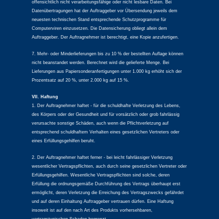
offensichtlich nicht verarbeitungsfähige oder nicht lesbare Daten. Bei
Datenübertragungen hat der Auftraggeber vor Übersendung jeweils dem
neuesten technischen Stand entsprechende Schutzprogramme für
Computerviren einzusetzen. Die Datensicherung obliegt allein dem
Auftraggeber. Der Auftragnehmer ist berechtigt, eine Kopie anzufertigen.
7. Mehr- oder Minderlieferungen bis zu 10 % der bestellten Auflage können
nicht beanstandet werden. Berechnet wird die gelieferte Menge. Bei
Lieferungen aus Papiersonderanfertigungen unter 1.000 kg erhöht sich der
Prozentsatz auf 20 %, unter 2.000 kg auf 15 %.
VII. Haftung
1. Der Auftragnehmer haftet - für die schuldhafte Verletzung des Lebens,
des Körpers oder der Gesundheit und für vorsätzlich oder grob fahrlässig
verursachte sonstige Schäden, auch wenn die Pflichtverletzung auf
entsprechend schuldhaftem Verhalten eines gesetzlichen Vertreters oder
eines Erfüllungsgehilfen beruht.
2. Der Auftragnehmer haftet ferner - bei leicht fahrlässiger Verletzung
wesentlicher Vertragspflichten, auch durch seine gesetzlichen Vertreter oder
Erfüllungsgehilfen. Wesentliche Vertragspflichten sind solche, deren
Erfüllung die ordnungsgemäße Durchführung des Vertrags überhaupt erst
ermöglicht, deren Verletzung die Erreichung des Vertragszwecks gefährdet
und auf deren Einhaltung Auftraggeber vertrauen dürfen. Eine Haftung
insoweit ist auf den nach Art des Produkts vorhersehbaren,