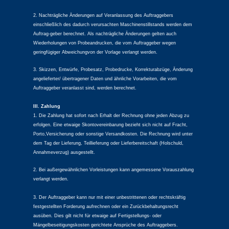
2. Nachträgliche Änderungen auf Veranlassung des Auftraggebers
einschließlich des dadurch verursachten Maschinenstillstands werden dem
Auftrag-geber berechnet. Als nachträgliche Änderungen gelten auch
Wiederholungen von Probeandrucken, die vom Auftraggeber wegen
geringfügiger Abweichungvon der Vorlage verlangt werden.
3. Skizzen, Entwürfe, Probesatz, Probedrucke, Korrekturabzüge, Änderung
angelieferter/ übertragener Daten und ähnliche Vorarbeiten, die vom
Auftraggeber veranlasst sind, werden berechnet.
III. Zahlung
1. Die Zahlung hat sofort nach Erhalt der Rechnung ohne jeden Abzug zu
erfolgen. Eine etwaige Skontovereinbarung bezieht sich nicht auf Fracht,
Porto,Versicherung oder sonstige Versandkosten. Die Rechnung wird unter
dem Tag der Lieferung, Teillieferung oder Lieferbereitschaft (Holschuld,
Annahmeverzug) ausgestellt.
2. Bei außergewähnlichen Vorleistungen kann angemessene Vorauszahlung
verlangt werden.
3. Der Auftraggeber kann nur mit einer unbestrittenen oder rechtskräftig
festgestellten Forderung aufrechnen oder ein Zurückbehaltungsrecht
ausüben. Dies gilt nicht für etwaige auf Fertigstellungs- oder
Mängelbeseitigungskosten gerichtete Ansprüche des Auftraggebers.