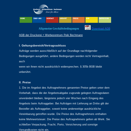
Allgemeine Geschäftsbedingungen
Download AGB
AGB der Druckerei + Werbezentrum Peik Bechmann
I. Geltungsbereich/Vertragsschluss
Aufträge werden ausschließlich auf der Grundlage nachfolgender
Bedingungen ausgeführt, andere Bedingungen werden nicht Vertragsinhalt,
auch
wenn wir ihnen nicht ausdrücklich widersprechen. § 305b BGB bleibt
unberührt.
II. Preise
1. Die im Angebot des Auftragnehmers genannten Preise gelten unter dem
Vorbehalt, dass die der Angebotsabgabe zugrunde gelegten Auftragsdaten
unverändert bleiben, längstens jedoch vier Wochen nach Eingang des
Angebots beim Auftraggeber. Bei Aufträgen mit Lieferung an Dritte gilt der
Besteller als Auftraggeber, soweit keine anderweitige ausdrückliche
Vereinbarung getroffen wurde. Die Preise des Auftragnehmers enthalten
keine Mehrwertsteuer. Die Preise des Auftragnehmers gelten ab Werk. Sie
schließen Verpackung, Fracht, Porto, Versicherung und sonstige
Versandkosten nicht ein.