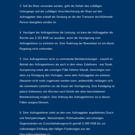
3. Soll die Ware versendet werden, geht die Gefahr des zufälligen
Untergangs und der zufälligen Verschlechterung der Ware auf den
Auftraggeber über,sobald die Sendung an die den Transport durchführende
Person übergeben worden ist.
4. Verzögert der Auftragnehmer die Leistung, so kann der Auftraggeber die
Rechte aus § 323 BGB nur ausüben, wenn die Verzögerung vom
Auftragnehmer zu vertreten ist. Eine Änderung der Beweislast ist mit dieser
Regelung nicht verbunden.
5. Vom Auftragnehmer nicht zu vertretende Betriebsstörungen - sowohl im
Betrieb des Auftragnehmers als auch in dem eines Zulieferers - wie Streik,
Aussperrung sowie alle sonstigen Fälle höherer Gewalt, berechtigen erst
dann zur Kündigung des Vertrages, wenn dem Auftraggeber ein weiteres
Abwarten nicht mehr zugemutet werden kann, anderenfalls verlängert sich
die vereinbarte Lieferfrist um die Dauer der Verzögerung. Eine Kündigung ist
jedoch frühestens vier Wochen nach Eintritt der oben beschriebenen
Betriebsstörung möglich. Eine Haftung des Auftragnehmers ist in diesen
Fällen ausgeschlossen.
6. Dem Auftragnehmer steht an den vom Auftraggeber angelieferten Druck-
und Stempelvorlagen, Manuskripten, Rohmaterialien und sonstigen
Gegenständen ein Zurückbehaltungsrecht gemäß § 369 HGB bis zur
vollständigen Erfüllung aller fälligen Forderungen aus der
Geschäftsverbindung zu.