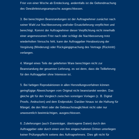
Frist von einer Woche ab Entdeckung, andernfalls ist die Geltendmachung
des Gewährleistungsanspruchs ausgeschlossen.
3. Bei berechtigten Beanstandungen ist der Auftragnehmer zunächst nach
seiner Wahl zur Nachbesserung und/oder Ersatzlieferung verpflichtet und
berechtigt. Kommt der Auftragnehmer dieser Verpflichtung nicht innerhalb
einer angemessenen Frist nach oder schlägt die Nachbesserung trotz
wiederholten Versuchs fehl, kann der Auftraggeber Herabsetzung der
Vergütung (Minderung) oder Rückgängigmachung des Vertrags (Rücktritt)
verlangen.
4. Mängel eines Teils der gelieferten Ware berechtigen nicht zur
Beanstandung der gesamten Lieferung, es sei denn, dass die Teillieferung
für den Auftraggeber ohne Interesse ist.
5. Bei farbigen Reproduktionen in allen Herstellungsverfahren können
geringfügige Abweichungen vom Original nicht beanstandet werden. Das
gleiche gilt für den Vergleich zwischen sonstigen Vorlagen (z. B. Digital
Proofs, Andrucken) und dem Endprodukt. Darüber hinaus ist die Haftung für
Mängel, die den Wert oder die Gebrauchstauglichkeit nicht oder nur
unwesentlich beeinträchtigen, ausgeschlossen.
6. Zulieferungen (auch Datenträger, übertragene Daten) durch den
Auftraggeber oder durch einen von ihm eingeschalteten Dritten unterliegen
keiner Prüfungspflicht seitens des Auftragnehmers. Dies gilt nicht für