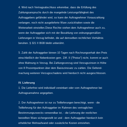
4. Wird nach Vertragsabschluss erkennbar, dass die Erfüllung des
Zahlungsanspruchs durch die mangelnde Leistungsfähigkeit des
Auftraggebers gefährdet wird, so kann der Auftragnehmer Vorauszahlung
verlangen, noch nicht ausgelieferte Ware zurückhalten sowie die
Weiterarbeit einstellen.Diese Rechte stehen dem Auftragnehmer auch zu,
wenn der Auftraggeber sich mit der Bezahlung von ordnungsgemäßen
Lieferungen in Verzug befindet, die auf demselben rechtlichen Verhältnis
beruhen. § 321 II BGB bleibt unberührt.
5. Zahlt der Auftraggeber binnen 10 Tagen nach Rechnungserhalt den Preis
einschließlich der Nebenkosten gem. Ziff. II ("Preise") nicht, kommt er auch
ohne Mahnung in Verzug. Bei Zahlungsverzug sind Verzugszinsen in Höhe
von 8 Prozentpunkten über dem Basiszinssatz zu zahlen. Die Geltend-
machung weiteren Verzugsschadens wird hierdurch nicht ausgeschlossen.
IV. Lieferung
1. Die Lieferfrist wird individuell vereinbart oder vom Auftragnehmer bei
Auftragsannahme angegeben.
2. Der Auftragnehmer ist nur zu Teillieferungen berechtigt, wenn - die
Teillieferung für den Auftraggeber im Rahmen des vertraglichen
Bestimmungszwecks verwendbar ist, - die Lieferung der restlichen
bestellten Ware sichergestellt ist und - dem Auftraggeber hierdurch kein
erheblicher Mehraufwand oder zusätzliche Kosten entstehen.